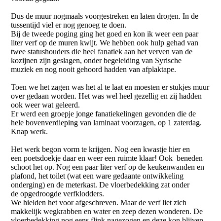
Dus de muur nogmaals voorgestreken en laten drogen. In de
tussentijd viel er nog genoeg te doen.
Bij de tweede poging ging het goed en kon ik weer een paar
liter verf op de muren kwijt. We hebben ook hulp gehad van
twee statushouders die heel fanatiek aan het verven van de
kozijnen zijn geslagen, onder begeleiding van Syrische
muziek en nog nooit gehoord hadden van afplaktape.
Toen we het zagen was het al te laat en moesten er stukjes muur
over gedaan worden. Het was wel heel gezellig en zij hadden
ook weer wat geleerd.
Er werd een groepje jonge fanatiekelingen gevonden die de
hele bovenverdieping van laminaat voorzagen, op 1 zaterdag.
Knap werk.
Het werk begon vorm te krijgen. Nog een kwastje hier en
een poetsdoekje daar en weer een ruimte klaar! Ook beneden
schoot het op. Nog een paar liter verf op de keukenwanden en
plafond, het toilet (wat een ware gedaante ontwikkeling
onderging) en de meterkast. De vloerbedekking zat onder
de opgedroogde verfklodders.
We hielden het voor afgeschreven. Maar de verf liet zich
makkelijk wegkrabben en water en zeep dezen wonderen. De
vloerbedekking nog eens flink nagezogen en deze kon blijven