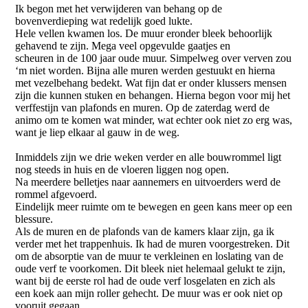
Ik begon met het verwijderen van behang op de
bovenverdieping wat redelijk goed lukte.
Hele vellen kwamen los. De muur eronder bleek behoorlijk
gehavend te zijn. Mega veel opgevulde gaatjes en
scheuren in de 100 jaar oude muur. Simpelweg over verven zou
‘m niet worden. Bijna alle muren werden gestuukt en hierna
met vezelbehang bedekt. Wat fijn dat er onder klussers mensen
zijn die kunnen stuken en behangen. Hierna begon voor mij het
verffestijn van plafonds en muren. Op de zaterdag werd de
animo om te komen wat minder, wat echter ook niet zo erg was,
want je liep elkaar al gauw in de weg.
Inmiddels zijn we drie weken verder en alle bouwrommel ligt
nog steeds in huis en de vloeren liggen nog open.
Na meerdere belletjes naar aannemers en uitvoerders werd de
rommel afgevoerd.
Eindelijk meer ruimte om te bewegen en geen kans meer op een
blessure.
Als de muren en de plafonds van de kamers klaar zijn, ga ik
verder met het trappenhuis. Ik had de muren voorgestreken. Dit
om de absorptie van de muur te verkleinen en loslating van de
oude verf te voorkomen. Dit bleek niet helemaal gelukt te zijn,
want bij de eerste rol had de oude verf losgelaten en zich als
een koek aan mijn roller gehecht. De muur was er ook niet op
vooruit gegaan.