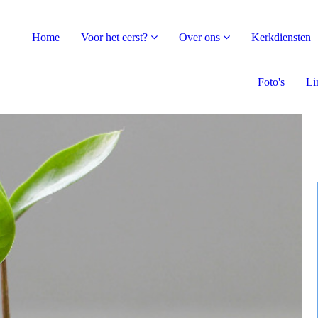
Home
Voor het eerst?
Over ons
Kerkdiensten
Foto's
Li