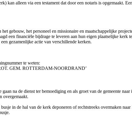
erk) kan alleen via een testament dat door een notaris is opgemaakt. Ee
 het gebouw, het personeel en missionaire en maatschappelijke project
aagd een financiële bijdrage te leveren aan hun eigen plaatselijke kerk
 een gezamenlijke actie van verschillende kerken.
keningnummer te weten:
VK PROT. GEM. ROTTERDAM-NOORDRAND’
 gaan na de dienst ter bemoediging en als groet van de gemeente naar i
en overgemaakt.
et busje in de hal van de kerk deponeren of rechtstreeks overmaken n
usje.