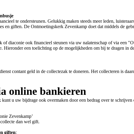
enbusje
nancieel te ondersteunen. Gelukkig maken steeds meer leden, luisteraar
ctes en giften. De Ontmoetingskerk Zevenkamp doet dat middels de gebr
erk of diaconie ook financieel steunen via uw nalatenschap of via een 
. Hieronder een toelichting op de mogelijkheden om bij te dragen in de 
 dienst contant geld in de collectezak te doneren. Het collecteren is da
ia online bankieren
jk kunt u uw bijdrage ook overmaken door een bedrag over te schrijve
conie Zevenkamp’
ollecte dan wel gift.
n giften
: