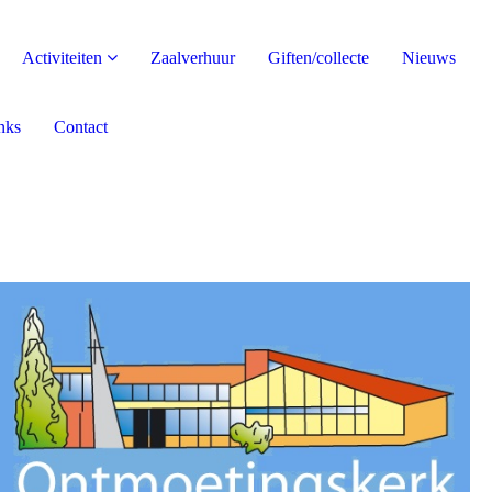
Activiteiten
Zaalverhuur
Giften/collecte
Nieuws
nks
Contact