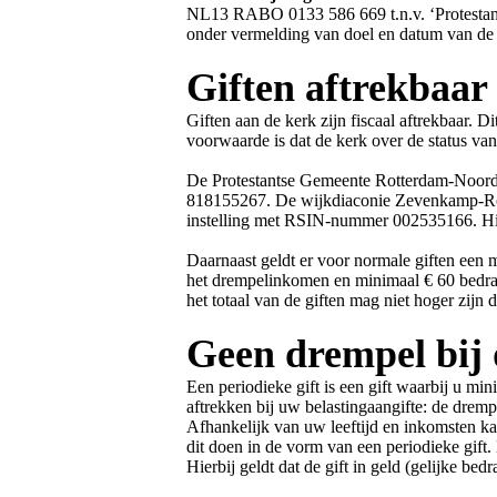
NL13 RABO 0133 586 669 t.n.v. ‘Protesta
onder vermelding van doel en datum van de c
Giften aftrekbaar
Giften aan de kerk zijn fiscaal aftrekbaar. 
voorwaarde is dat de kerk over de status v
De Protestantse Gemeente Rotterdam-Noord
818155267. De wijkdiaconie Zevenkamp-Rot
instelling met RSIN-nummer 002535166. Hier
Daarnaast geldt er voor normale giften een m
het drempelinkomen en minimaal € 60 bedrag
het totaal van de giften mag niet hoger zij
Geen drempel bij 
Een periodieke gift is een gift waarbij u mi
aftrekken bij uw belastingaangifte: de drem
Afhankelijk van uw leeftijd en inkomsten ka
dit doen in de vorm van een periodieke gift.
Hierbij geldt dat de gift in geld (gelijke b