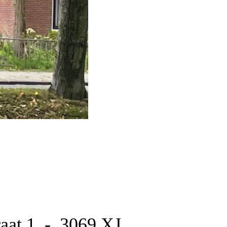
raat 1 -
3069 XJ