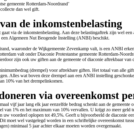
ntse gemeente Rotterdam-Noordrand’
ollecte dan wel gift.
 van de inkomstenbelasting
Dit gaat via de inkomstenbelasting. Aan deze belastingaftrek zijn wel e
an een Algemeen Nut Beogende Instelling (ANBI) beschikt.
rand, waaronder de Wijkgemeente Zevenkamp valt, is een ANBI erken
terdam valt onder Diaconie Protestantse gemeente Rotterdam-Noordr
door zijn ook uw giften aan de gemeente of diaconie aftrekbaar van 
inimumbedrag (drempel) voor aftrekbare giften. Het totaal van alle gif
en. Alles wat boven deze drempel aan een ANBI instelling geschonken w
n dan 10% van het drempelinkomen.
doneren via overeenkomst per
nimaal vijf jaar lang elk jaar eenzelfde bedrag schenkt aan de gemeente 
pel van 1% en het maximum van 10% vervallen. U krijgt zo meer geld te
n uw voordeel oplopen tot 49,5%. Geeft u bijvoorbeeld de diaconie een 
 Dit moet wel vastgelegd worden in een schriftelijke overeenkomst tuss
edragen) minimaal 5 jaar achter elkaar moeten worden overgemaakt.