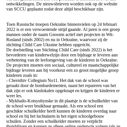
ontwikkelingen. De nieuwsbrieven worden ook op de website
van SCCU geplaatst zodat deze altijd beschikbaar zijn.
Toen Russische troepen Oekraïne binnenvielen op 24 februari
2022 is er een verwoestende strijd gaande. Al jaren is een groep
mannen onder de naam Gnooms actief met projecten in Wit-
Rusland (sinds 2002) en nu in Oekraïne, waarvoor zij de
stichting Child Care Ukraine hebben opgericht.
De doelstelling van Stichting Child Care (sinds 2022) is het
bevorderen van kinderwelzijn door een bijdrage te leveren aan
verbetering van de leefomgeving van de kinderen in Oekraïne.
De projecten moeten een sociaal, cultureel en maatschappelijke
bijdrage leveren aan bij voorkeur een zo groot mogelijke groep
kinderen zoals in:
- Chernihiv Collegium No11. Het dak van de school was
geraakt door de bombardementen, naast het repareren van het
dak zijn er ook klaslokalen opgeknapt en krijgen de kinderen er
weer les.
- Mykhailo-Kotsyubynske in dit plaatsje is de schuilkelder van
de school weer bruikbaar gemaakt. Als een school een
geschikte schuilkelder heeft kunnen de kinderen overdag naar
school en bij het luchtalarm in het eigen schoolgebouw
schuilen. Zonder een schuilkelder moeten ze verplicht
thuisblijven en kunnen ze alleen online onderwijs volgen (als ze