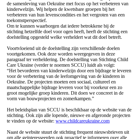
de samenleving van Oekraïne met focus op het verbeteren van
kinderwelzijn. Wij helpen de kwetsbare groepen bij het
verbeteren van hun levenscondities en het vergroten van een
toekomstperspectief.
Om te kunnen waarborgen dat iedere betrokkene bij de
stichting hetzelfde doel voor ogen heeft, heeft de stichting een
doelstelling opgesteld welke verheldert wat dit doel betreft.
Voortvloeiend uit de doelstelling zijn verschillende doelen
voortgekomen. Ook deze worden weergegeven in deze
paragraaf ter verheldering. De doelstelling van Stichting Child
Care Ukraine (verder te noemen SCCU) luidt als volgt:
“Het bevorderen van kinderwelzijn door een bijdrage te leveren
voor de verbetering van de leefomgeving van de kinderen in
Oekraïne. De projecten moeten een sociaal, cultureel en
maatschappelijke bijdrage leveren voor bij voorkeur een zo
groot mogelijke groep kinderen. Dit doen we concreet in de
vorm van bouwprojecten en zomerkampen.”
Het beleidsplan van SCCU is beschikbaar op de website van de
stichting. Ook zijn alle lopende, nieuwe en afgeronde projecten
te vinden op de website:
www.childcareukraine.com
Naast de website stuurt de stichting frequent nieuwsbrieven uit
om alle geïnteresseerden ook proactief te informeren over alle