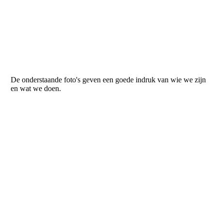
De onderstaande foto's geven een goede indruk van wie we zijn
en wat we doen.
foto minibieb
WIJKACTIVITEIT regenboog
foto samenwerkende handen
2023-05 bingo mensen Regenboog Ontmoetingskerk
zevenkamp
2023-05 bingo prijzen 2 Regenboog Ontmoetingskerk
zevenkamp