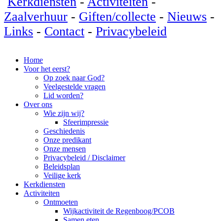
Kerkdiensten
-
Activiteiten
-
Zaalverhuur
-
Giften/collecte
-
Nieuws
-
Links
-
Contact
-
Privacybeleid
Home
Voor het eerst?
Op zoek naar God?
Veelgestelde vragen
Lid worden?
Over ons
Wie zijn wij?
Sfeerimpressie
Geschiedenis
Onze predikant
Onze mensen
Privacybeleid / Disclaimer
Beleidsplan
Veilige kerk
Kerkdiensten
Activiteiten
Ontmoeten
Wijkactiviteit de Regenboog/PCOB
Samen eten