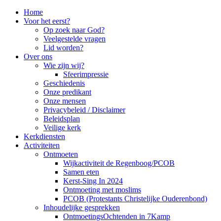
Home
Voor het eerst?
Op zoek naar God?
Veelgestelde vragen
Lid worden?
Over ons
Wie zijn wij?
Sfeerimpressie
Geschiedenis
Onze predikant
Onze mensen
Privacybeleid / Disclaimer
Beleidsplan
Veilige kerk
Kerkdiensten
Activiteiten
Ontmoeten
Wijkactiviteit de Regenboog/PCOB
Samen eten
Kerst-Sing In 2024
Ontmoeting met moslims
PCOB (Protestants Christelijke Ouderenbond)
Inhoudelijke gesprekken
OntmoetingsOchtenden in 7Kamp